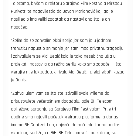
Telecoma, bivšem direktoru Sarajevo Film Festivala Mirsadu
Purivatri te nagovijestio da Jovan Marjanović koji ga je
naslijedio ima veliki zadatak da nastavi ono što je on
napočeo.
“Želim da se zahvalim ekipi serije jer sam ja u jednom
trenutku napustio snimanje jer sam imao privatnu tragediju
i zahvaljujem se Aidi Begić koja je tako nesebično ušla u
projekat i nastavila da režira seriju kako smo započeli – što
vjerujte nije lak zadatak. Hvala Aidi Begić i cijeloj ekipi”, kazao
je Danis.
“Zahvaljujem vam se što ste izdvojili svoje vrijeme da
prisustvujete večerašnjem događaju, gdje BH Telecom
obilježava saradnju sa Sarajevo Film Festivalom. Prije tri
godine smo najavili početak kreiranja platforme, a danas
imamo BH Content Lab, najveću domaću platformu audio-
vizuelnog sadržaja u BiH. BH Telecom već ima katalog sa