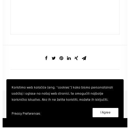
Koristimo web kolačiće (eng. "cookies") kako bismo personalizirali
sadržaj i oglase na našoj web stranici, te omogućili najbolje
korisničko iskustvo. Ako ih ne želite koristiti, možete ih isključiti.
I Agree
Privacy Preferences