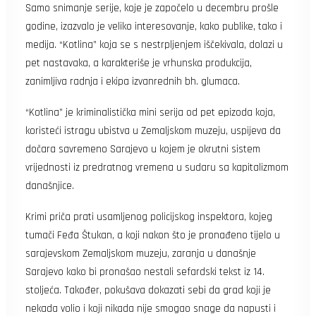
Samo snimanje serije, koje je započelo u decembru prošle
godine, izazvalo je veliko interesovanje, kako publike, tako i
medija. “Kotlina” koja se s nestrpljenjem iščekivala, dolazi u
pet nastavaka, a karakteriše je vrhunska produkcija,
zanimljiva radnja i ekipa izvanrednih bh. glumaca.
“Kotlina” je kriminalistička mini serija od pet epizoda koja,
koristeći istragu ubistva u Zemaljskom muzeju, uspijeva da
dočara savremeno Sarajevo u kojem je okrutni sistem
vrijednosti iz predratnog vremena u sudaru sa kapitalizmom
današnjice.
Krimi priča prati usamljenog policijskog inspektora, kojeg
tumači Feđa Štukan, a koji nakon što je pronađeno tijelo u
sarajevskom Zemaljskom muzeju, zaranja u današnje
Sarajevo kako bi pronašao nestali sefardski tekst iz 14.
stoljeća. Također, pokušava dokazati sebi da grad koji je
nekada volio i koji nikada nije smogao snage da napusti i