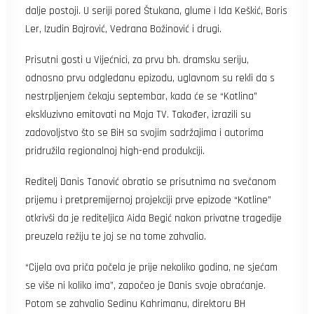
dalje postoji. U seriji pored Štukana, glume i Ida Keškić, Boris
Ler, Izudin Bajrović, Vedrana Božinović i drugi.
Prisutni gosti u Vijećnici, za prvu bh. dramsku seriju,
odnosno prvu odgledanu epizodu, uglavnom su rekli da s
nestrpljenjem čekaju septembar, kada će se “Kotlina”
ekskluzivno emitovati na Moja TV. Također, izrazili su
zadovoljstvo što se BiH sa svojim sadržajima i autorima
pridružila regionalnoj high-end produkciji.
Reditelj Danis Tanović obratio se prisutnima na svečanom
prijemu i pretpremijernoj projekciji prve epizode “Kotline”
otkrivši da je rediteljica Aida Begić nakon privatne tragedije
preuzela režiju te joj se na tome zahvalio.
“Cijela ova priča počela je prije nekoliko godina, ne sjećam
se više ni koliko ima”, započeo je Danis svoje obraćanje.
Potom se zahvalio Sedinu Kahrimanu, direktoru BH