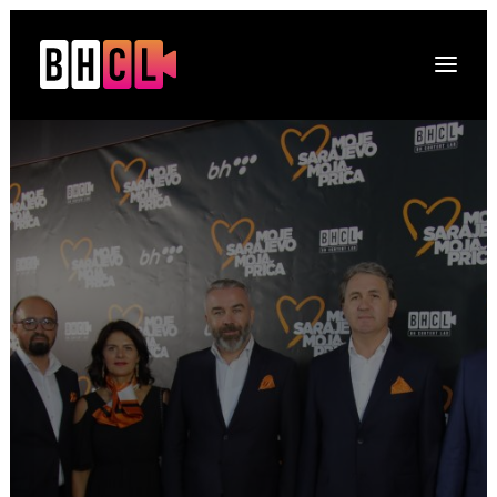
Naslovna
O platformi
Projekti
Multimedija
Novosti
DRUGI O NAMA
Kontakt