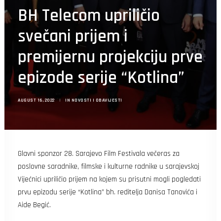
Search
BH Telecom upriličio
svečani prijem i
premijernu projekciju prve
epizode serije “Kotlina”
AUGUST 16, 2022
|
IN
NOVOSTI I OBAVIJESTI
Glavni sponzor 28. Sarajevo Film Festivala večeras za
poslovne saradnike, filmske i kulturne radnike u sarajevskoj
Vijećnici upriličio prijem na kojem su prisutni mogli pogledati
prvu epizodu serije “Kotlina” bh. reditelja Danisa Tanovića i
Aide Begić.