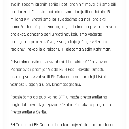
svojih sedam igranih serija i pet igranih filmova, čiji smo bili
producenti. Filmskim autorima smo dodijelili dodatnih 18
miliona KM. Sretni smo jer svjedočimo da naši projekti
pomažu domaćoj kinematografiji i da imamo prvi realizovani
projekat, odnosno seriju ‘Kotlina’, koju smo večeras
premijerno prikazali. Ovo je serija koja još nije viđena u
regionu”, rekao je direktor BH Telecoma Sedin Kahriman.
Prisutnim gostima su se obratili i direktor SFF-a Jovan
Marjanović i premijer Vlade FBiH Fadil Novalić. Između
ostalog su se zahvalili BH Telecomu na saradnji i istakli
važnost ulaganja u bh. kinematografiju.
Podsjećamo da publika na SFF-u može pretpremijerno
pogledati prve dvije epizode “Kotline” u okviru programa
Pretpremijere Serije.
BH Telecom i BH Content Lab kao najveći domaći producent