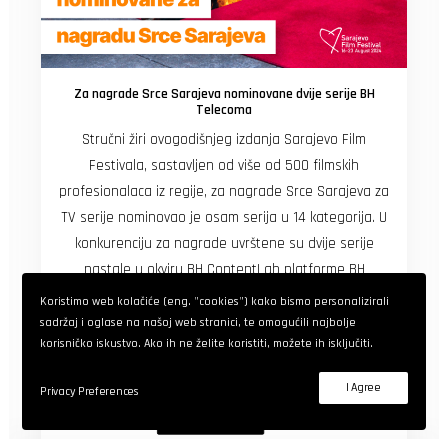
Za nagrade Srce Sarajeva nominovane dvije serije BH
Telecoma
Stručni žiri ovogodišnjeg izdanja Sarajevo Film
Festivala, sastavljen od više od 500 filmskih
profesionalaca iz regije, za nagrade Srce Sarajeva za
TV serije nominovao je osam serija u 14 kategorija. U
konkurenciju za nagrade uvrštene su dvije serije
nastale u okviru BH ContentLab platforme BH
Telecoma - Znam kako dišeš, kreatora Jasmile Žbanić
Koristimo web kolačiće (eng. "cookies") kako bismo personalizirali
i Damira Ibrahimovića i Princ iz Eleja, kreatora Elme
sadržaj i oglase na našoj web stranici, te omogućili najbolje
korisničko iskustvo. Ako ih ne želite koristiti, možete ih isključiti.
Tataragić, Dušana Vranića, Enesa Zlatara i Amre
Bakšić Čamo.
I Agree
Privacy Preferences
READ MORE