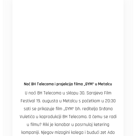
Noć BH Telecoma i projekcija filma „GYM“ u Metalcu
U noći BH Telecoma u sklopu 30. Sarajevo Film
Festival 19. augusta u Metalcu s početkom u 20:30
sati se prikazuje film „GYM“ bh. reditelja Srđana
Vuletića u koprodukciji BH Telecoma. O čemu se radi
u filmu? Riki je konobar u posrnuloj ketering
kompaniji. Njegov mizogini kolega i budući zet Ado