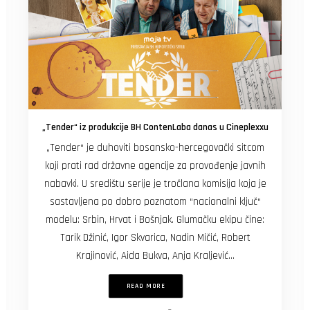
„Tender“ iz produkcije BH ContenLaba danas u Cineplexxu
„Tender“ je duhoviti bosansko-hercegovački sitcom
koji prati rad državne agencije za provođenje javnih
nabavki. U središtu serije je tročlana komisija koja je
sastavljena po dobro poznatom “nacionalni ključ“
modelu: Srbin, Hrvat i Bošnjak. Glumačku ekipu čine:
Tarik Džinić, Igor Skvarica, Nadin Mičić, Robert
Krajinović, Aida Bukva, Anja Kraljević…
READ MORE