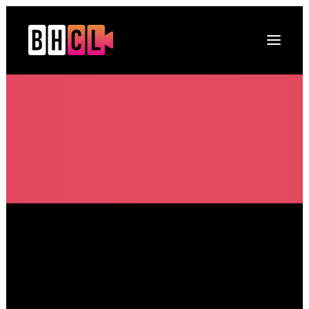
Naslovna
O platformi
Projekti
Multimedija
Novosti
DRUGI O NAMA
Kontakt