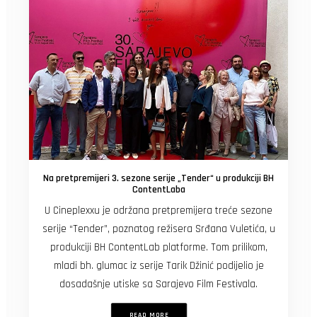
Na pretpremijeri 3. sezone serije „Tender“ u produkciji BH
ContentLaba
U Cineplexxu je održana pretpremijera treće sezone
serije “Tender”, poznatog režisera Srđana Vuletića, u
produkciji BH ContentLab platforme. Tom prilikom,
mladi bh. glumac iz serije Tarik Džinić podijelio je
dosadašnje utiske sa Sarajevo Film Festivala.
READ MORE