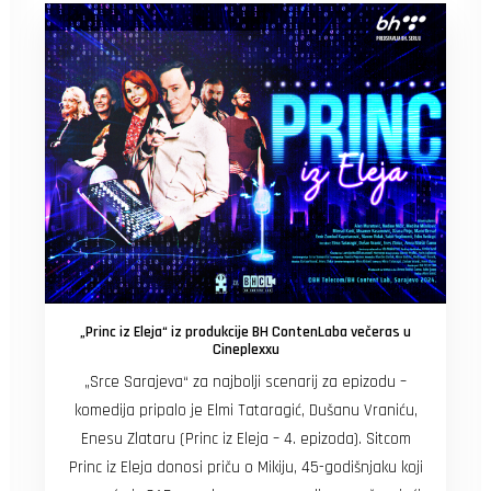
„Princ iz Eleja“ iz produkcije BH ContenLaba večeras u
Cineplexxu
„Srce Sarajeva“ za najbolji scenarij za epizodu –
komedija pripalo je Elmi Tataragić, Dušanu Vraniću,
Enesu Zlataru (Princ iz Eleja – 4. epizoda). Sitcom
Princ iz Eleja donosi priču o Mikiju, 45-godišnjaku koji