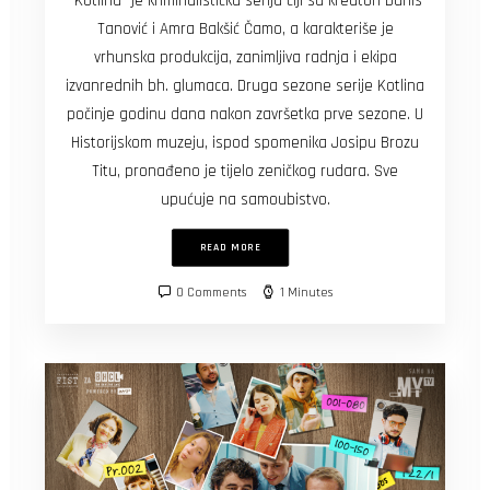
“Kotlina” je kriminalistička serija čiji su kreatori Danis
Tanović i Amra Bakšić Čamo, a karakteriše je
vrhunska produkcija, zanimljiva radnja i ekipa
izvanrednih bh. glumaca. Druga sezone serije Kotlina
počinje godinu dana nakon završetka prve sezone. U
Historijskom muzeju, ispod spomenika Josipu Brozu
Titu, pronađeno je tijelo zeničkog rudara. Sve
upućuje na samoubistvo.
READ MORE
0 Comments
1 Minutes