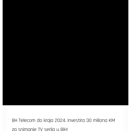
BH Telecom do kraja 2024. investira 30 miliona KM
za snimanje TV serija u BiH!