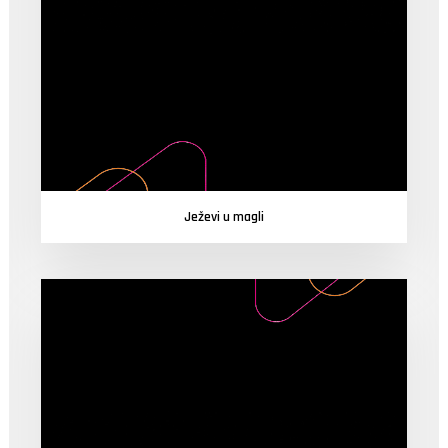
Ježevi u magli