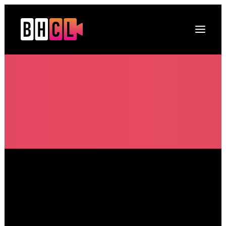
Naslovna
O platformi
Projekti
Multimedija
Novosti
DRUGI O NAMA
Kontakt