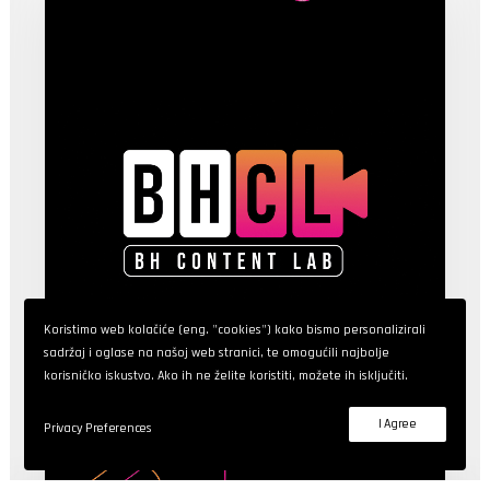
Koristimo web kolačiće (eng. "cookies") kako bismo personalizirali
sadržaj i oglase na našoj web stranici, te omogućili najbolje
korisničko iskustvo. Ako ih ne želite koristiti, možete ih isključiti.
I Agree
Privacy Preferences