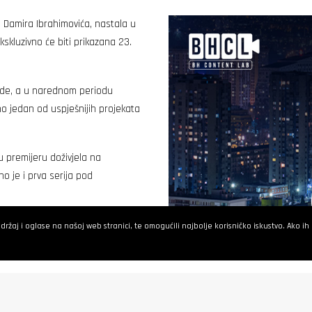
 Damira Ibrahimovića, nastala u
skluzivno će biti prikazana 23.
zode, a u narednom periodu
no jedan od uspješnijih projekata
u premijeru doživjela na
o je i prva serija pod
 i izazvala veliki interes svjetskih
žaj i oglase na našoj web stranici, te omogućili najbolje korisničko iskustvo. Ako ih ne
ta Film GmbH otvara vrata
 ovog distributera emituju na
je uložio 10 miliona u razvoj