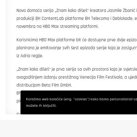
Nova domaća serija „Znam kako dišeš“ kreatora Jasmile Žbanić i
produkciji BH ContentLab platforme BH Telecoma i Deblokade, ek
novembra na HBO Max streaming platformi.
Korisnicima HBO Max platforme bit će dostupne prve dvije epi
planirano je emitovanje svih šest epizoda serije koja je zasigur
iz Adria regije.
„Znam kako dišeš“ je prva serija sa ovih prostora koja je svjetsk
ovogodišnjem izdanju prestižnog Venecija Film Festivala, a ujedn
distribucijom Beta Film GmbH.
Bh. serija nastala u okviru BH ContentLaba je dobila sjajne kritike
Koristimo web kolačiće (eng. "cookies") kako bismo personalizirali sadr
platformi i TV stanica za njeno prikazivanje.
možete ih isključiti.
Saradnja BH Telecoma sa njemačkim globalnim distributerom Be
svjetskog tržišta, posebno imajući u vidu činjenicu da se serije
platformama poput HBO-a. U posljednje dvije godine BH Telecom 