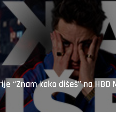
erije “Znam kako dišeš” na HBO 