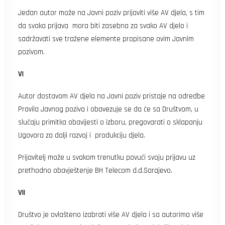
Jedan autor može na Javni poziv prijaviti više AV djela, s tim
da svaka prijava mora biti zasebna za svako AV djelo i
sadržavati sve tražene elemente propisane ovim Javnim
pozivom.
VI
Autor dostavom AV djela na Javni poziv pristaje na odredbe
Pravila Javnog poziva i obavezuje se da će sa Društvom, u
slučaju primitka obavijesti o izboru, pregovarati o sklapanju
Ugovora za dalji razvoj i produkciju djela.
Prijavitelj može u svakom trenutku povući svoju prijavu uz
prethodno obavještenje BH Telecom d.d.Sarajevo.
VII
Društvo je ovlašteno izabrati više AV djela i sa autorima više