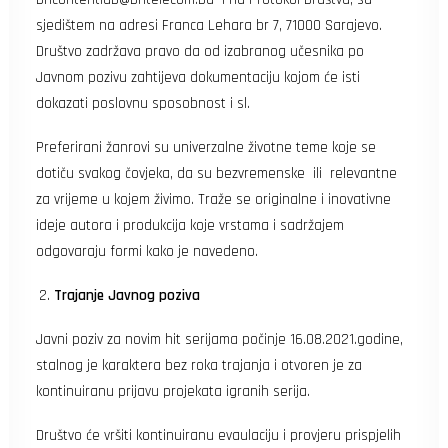
sjedištem na adresi Franca Lehara br 7, 71000 Sarajevo.
Društvo zadržava pravo da od izabranog učesnika po
Javnom pozivu zahtijeva dokumentaciju kojom će isti
dokazati poslovnu sposobnost i sl.
Preferirani žanrovi su univerzalne životne teme koje se
dotiču svakog čovjeka, da su bezvremenske ili relevantne
za vrijeme u kojem živimo. Traže se originalne i inovativne
ideje autora i produkcija koje vrstama i sadržajem
odgovaraju formi kako je navedeno.
Trajanje Javnog poziva
Javni poziv za novim hit serijama počinje 16.08.2021.godine,
stalnog je karaktera bez roka trajanja i otvoren je za
kontinuiranu prijavu projekata igranih serija.
Društvo će vršiti kontinuiranu evaulaciju i provjeru prispjelih