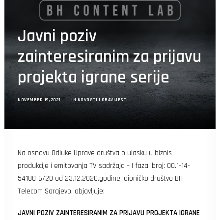
Search
Javni poziv
zainteresiranim za prijavu
projekta igrane serije
NOVEMBER 19, 2021
|
IN
NOVOSTI I OBAVIJESTI
Na osnovu Odluke Uprave društva o ulasku u biznis
produkcije i emitovanja TV sadržaja – I faza, broj: 00.1-14-
54180-6/20 od 23.12.2020.godine, dioničko društvo BH
Telecom Sarajevo, objavljuje:
JAVNI POZIV
ZAINTERESIRANIM ZA PRIJAVU
PROJEKTA IGRANE