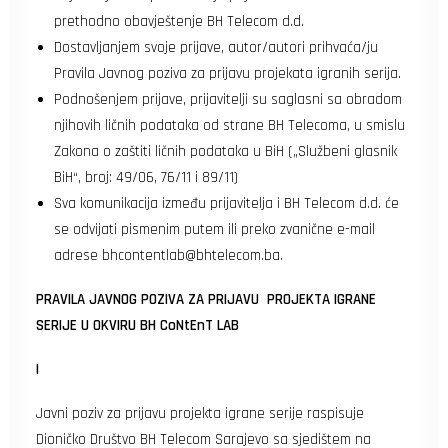
prethodno obavještenje BH Telecom d.d.
Dostavljanjem svoje prijave, autor/autori prihvaća/ju
Pravila Javnog poziva za prijavu projekata igranih serija.
Podnošenjem prijave, prijavitelji su saglasni sa obradom
njihovih ličnih podataka od strane BH Telecoma, u smislu
Zakona o zaštiti ličnih podataka u BiH („Službeni glasnik
BiH“, broj: 49/06, 76/11 i 89/11)
Sva komunikacija između prijavitelja i BH Telecom d.d. će
se odvijati pismenim putem ili preko zvanične e-mail
adrese
bhcontentlab@bhtelecom.ba
.
PRAVILA JAVNOG POZIVA
ZA PRIJAVU
PROJEKTA IGRANE
SERIJE U OKVIRU BH CoNtEnT LAB
I
Javni poziv za prijavu projekta igrane serije raspisuje
Dioničko Društvo BH Telecom Sarajevo sa sjedištem na