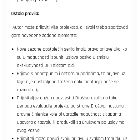
Ostala pravila:
Autor može prijaviti više projekata, ali svaki treba sadržavati
gore navedene zadane elemente;
Nove sezone postojećih serija imaju pravo prijave ukoliko
su u mogućnosti ispuniti uslove poziva u smislu
ekskluzivnosti BH Telecom d.d.;
Prijave s nepotpunim i netačnim podacima, te prijave uz
koje nije dostavljena tražena dokumentacija neće se
razmatrati;
Prijavitelj je dužan obavijestiti Društvo ukoliko u toku
perioda evaluacije projekta od strane Društva, nastanu
pravne činjenice koje bi ugrozile mogućnost sklapanja
ugovora o razvoju ili produkciji sa Društvom po uslovima
ovog Poziva.
Prijavitelj može povući svoju prijavu u svakom trenutku uz