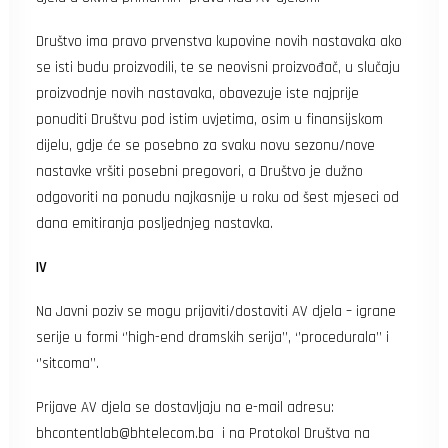
Društvo ima pravo prvenstva kupovine novih nastavaka ako
se isti budu proizvodili, te se neovisni proizvođač, u slučaju
proizvodnje novih nastavaka, obavezuje iste najprije
ponuditi Društvu pod istim uvjetima, osim u finansijskom
dijelu, gdje će se posebno za svaku novu sezonu/nove
nastavke vršiti posebni pregovori, a Društvo je dužno
odgovoriti na ponudu najkasnije u roku od šest mjeseci od
dana emitiranja posljednjeg nastavka.
IV
Na Javni poziv se mogu prijaviti/dostaviti AV djela – igrane
serije u formi ‘’high-end dramskih serija’’, ‘’procedurala’’ i
‘’sitcoma’’.
Prijave AV djela se dostavljaju na e-mail adresu:
bhcontentlab@bhtelecom.ba
i na Protokol Društva na