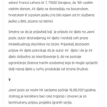
adresi Franca Lehara br 7, 71000 Sarajevo, do 16h svakim
radnim danom. AV djela se dostavljaju na bosanskom,
hrvatskom ili srpskom jeziku (na bilo kojem od tri službena
jezika u BIH), pisana na latinici.
Smatra se da je prijavitelj koji je prijavio AV djelo na Javni
poziv, autor dostavljenog AV djela i nositelj svih prava
intelektualnog vlasništva na istom. Prijavitelj dostavom
prijave AV djela potvrđuje da je autor AV djela i da je AV
djelo slobodno za iskorištavanje tj. da ne postoje
ograničenja (licence trećim osobama) koja bi mogla spriječiti
dalji razvoj djela u svrhu produkcije od strane Društva.
V
Javni poziv za novim hit serijama počinje 16.08.2021.godine,
stalnog je karaktera bez roka trajanja i otvoren je za
kontinuiranu prijavu projekta igranih serija.