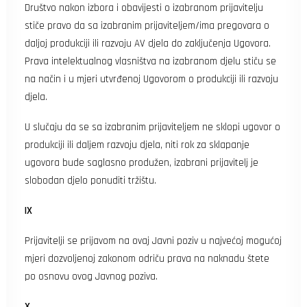
Društvo nakon izbora i obavijesti o izabranom prijavitelju
stiče pravo da sa izabranim prijaviteljem/ima pregovara o
daljoj produkciji ili razvoju AV djela do zaključenja Ugovora.
Prava intelektualnog vlasništva na izabranom djelu stiču se
na način i u mjeri utvrđenoj Ugovorom o produkciji ili razvoju
djela.
U slučaju da se sa izabranim prijaviteljem ne sklopi ugovor o
produkciji ili daljem razvoju djela, niti rok za sklapanje
ugovora bude saglasno produžen, izabrani prijavitelj je
slobodan djelo ponuditi tržištu.
IX
Prijavitelji se prijavom na ovaj Javni poziv u najvećoj mogućoj
mjeri dozvoljenoj zakonom odriču prava na naknadu štete
po osnovu ovog Javnog poziva.
X