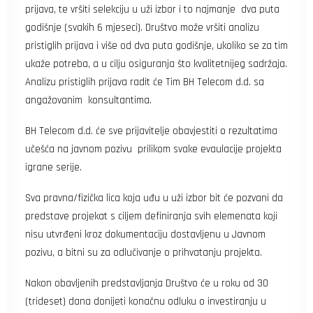
prijava, te vršiti selekciju u uži izbor i to najmanje dva puta
godišnje (svakih 6 mjeseci). Društvo može vršiti analizu
pristiglih prijava i više od dva puta godišnje, ukoliko se za tim
ukaže potreba, a u cilju osiguranja što kvalitetnijeg sadržaja.
Analizu pristiglih prijava radit će Tim BH Telecom d.d. sa
angažovanim konsultantima.
BH Telecom d.d. će sve prijavitelje obavjestiti o rezultatima
učešća na javnom pozivu prilikom svake evaulacije projekta
igrane serije.
Sva pravna/fizička lica koja uđu u uži izbor bit će pozvani da
predstave projekat s ciljem definiranja svih elemenata koji
nisu utvrđeni kroz dokumentaciju dostavljenu u Javnom
pozivu, a bitni su za odlučivanje o prihvatanju projekta.
Nakon obavljenih predstavljanja Društvo će u roku od 30
(trideset) dana donijeti konačnu odluku o investiranju u