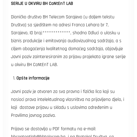
SERIJE U OKVIRU
BH CoNtEnT LAB
Dioničko društvo BH Telecom Sarajevo (u daljem tekstu
Društvo) sa sjedištem na adresi Franca Lehara br 7,
Sarajevo, ID broj:*************, shodno Odluci o ulasku u
biznis produkcije i emitovanja audiovizualnog sadržaja, a s
ciljem obogaćenja kvalitetnog domaćeg sadržaja, objavljuje
Javni poziv zainteresiranim za prijavu projekata igrane serije
u okviru BH CoNtEnT LAB.
Opšte informacije
Javni poziv je otvoren za sva pravna i fizička lica koji su
nosioci prava intelektualnog vlasništva na prijavljeno djelo, i
koji dostave prijavu u skladu s uslovima određenim u
Pravilima javnog poziva.
Prijava se dostavlja u PDF formatu na e-mail:
bhcontentlab@bhtelecom.ba
i na Protokol Društva, sa