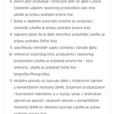
okvirni plan produkcije i finansijski plan AV djela s jasno
iskazanim udjelom neovisnog proizvođača (ako ima)
ukoliko je prijavu podnjelo pravno lice;
dokaz o riješenim autorskim pravima za sinopsise i
scenarije (ukoliko je prijavu podnjelo pravno lice);
ovjerena izjava da je djelo vlasništvo prijavitelja (ukoliko je
prijavu podnjelo fizičko lice);
specifikaciju tehničkih uvjeta snimanja i obrade djela;
reference autorskog tima, producenta i neovisnog
proizvođača (ukoliko je prijavitelj pravno lice – lista
referenci, ukoliko je prijavitelj fizičko lice –
biografija/filmografija);
inicijalnu ponudu za isporuku djela s istaknutom cijenom
u konvertibilnim markama (BAM), izraženom produkcijskom
i licencijskom naknadom, a u slučaju serije s istaknutom
cijenom po epizodi i ukupnom cijenom u konvertibilnim
markama (BAM) te rokovima isporuke (ukoliko je prijavu
podnjelo pravno lice).