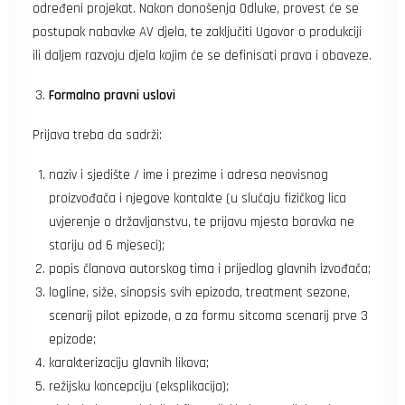
određeni projekat. Nakon donošenja Odluke, provest će se
postupak nabavke AV djela, te zaključiti Ugovor o produkciji
ili daljem razvoju djela kojim će se definisati prava i obaveze.
Formalno pravni uslovi
Prijava treba da sadrži:
naziv i sjedište / ime i prezime i adresa neovisnog
proizvođača i njegove kontakte (u slučaju fizičkog lica
uvjerenje o državljanstvu, te prijavu mjesta boravka ne
stariju od 6 mjeseci);
popis članova autorskog tima i prijedlog glavnih izvođača;
logline, siže, sinopsis svih epizoda, treatment sezone,
scenarij pilot epizode, a za formu sitcoma scenarij prve 3
epizode;
karakterizaciju glavnih likova;
režijsku koncepciju (eksplikacija);