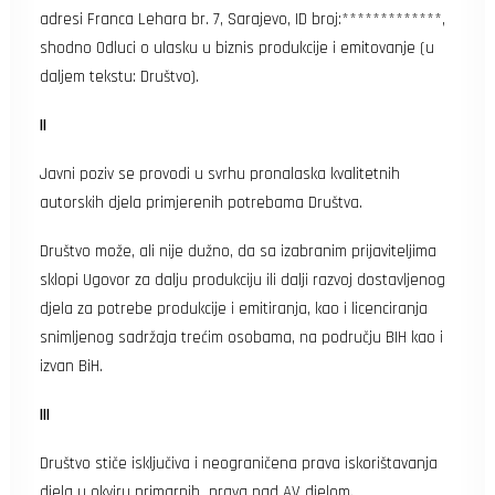
adresi Franca Lehara br. 7, Sarajevo, ID broj:*************,
shodno Odluci o ulasku u biznis produkcije i emitovanje (u
daljem tekstu: Društvo).
II
Javni poziv se provodi u svrhu pronalaska kvalitetnih
autorskih djela primjerenih potrebama Društva.
Društvo može, ali nije dužno, da sa izabranim prijaviteljima
sklopi Ugovor za dalju produkciju ili dalji razvoj dostavljenog
djela za potrebe produkcije i emitiranja, kao i licenciranja
snimljenog sadržaja trećim osobama, na području BIH kao i
izvan BiH.
III
Društvo stiče isključiva i neograničena prava iskorištavanja
djela u okviru primarnih prava nad AV djelom.