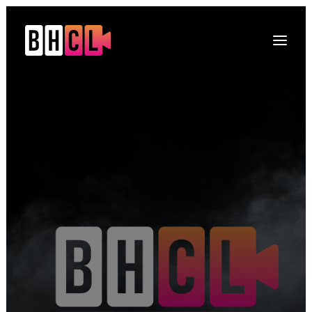
Naslovna
O platformi
Projekti
Multimedija
Novosti
DRUGI O NAMA
Kontakt