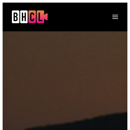
Naslovna
O platformi
Projekti
Multimedija
Novosti
DRUGI O NAMA
Kontakt