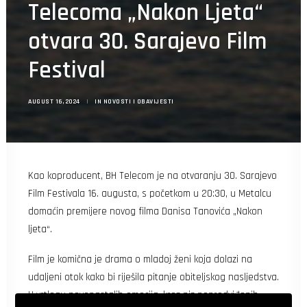
Telecoma „Nakon Ljeta“
otvara 30. Sarajevo Film
Festival
AUGUST 16, 2024
|
IN
NOVOSTI I OBAVIJESTI
Kao koproducent, BH Telecom je na otvaranju 30. Sarajevo
Film Festivala 16. augusta, s početkom u 20:30, u Metalcu
domaćin premijere novog filma Danisa Tanovića „Nakon
ljeta“.
Film je komična je drama o mladoj ženi koja dolazi na
udaljeni otok kako bi riješila pitanje obiteljskog nasljedstva.
U vrtlogu novonastalih emocija, kroz niz nepredviđenih