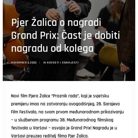
Search
Pjer Žalica o nagradi
Grand Prix: Čast je dobiti
nagradu od kolega
NOVEMBER 2, 2022
|
IN
NOVOSTI I OBAVIJESTI
Novi film Pjera Žalice “Praznik rada”, koji je svjetsku
premijeru imao na zatvaranju ovogodišnjeg, 28. Sarajevo
Film Festivala, na svom prvom međunarodnom prikazivanju
– u službenom programu 38. Međunarodnog filmskog
festivala u Varšavi – osvojio je Grand Prix! Nagradu je u
Varšavi preuzeo reditelj filma Pjer Žalica.