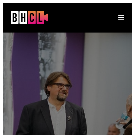
Naslovna
O platformi
Projekti
Multimedija
Novosti
DRUGI O NAMA
Kontakt