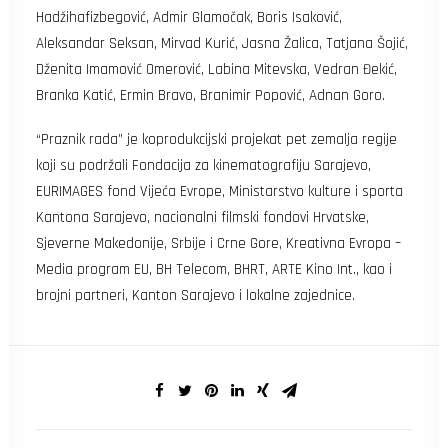
Hadžihafizbegović, Admir Glamočak, Boris Isaković,
Aleksandar Seksan, Mirvad Kurić, Jasna Žalica, Tatjana Šojić,
Dženita Imamović Omerović, Labina Mitevska, Vedran Đekić,
Branka Katić, Ermin Bravo, Branimir Popović, Adnan Goro.
“Praznik rada” je koprodukcijski projekat pet zemalja regije
koji su podržali Fondacija za kinematografiju Sarajevo,
EURIMAGES fond Vijeća Evrope, Ministarstvo kulture i sporta
Kantona Sarajevo, nacionalni filmski fondovi Hrvatske,
Sjeverne Makedonije, Srbije i Crne Gore, Kreativna Evropa –
Media program EU, BH Telecom, BHRT, ARTE Kino Int., kao i
brojni partneri, Kanton Sarajevo i lokalne zajednice.