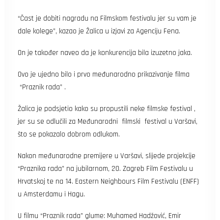
“Čast je dobiti nagradu na Filmskom festivalu jer su vam je
dale kolege”, kazao je Žalica u izjavi za Agenciju Fena.
On je također naveo da je konkurencija bila izuzetno jaka.
Ovo je ujedno bilo i prvo međunarodno prikazivanje filma
“Praznik rada” .
Žalica je podsjetio kako su propustili neke filmske festival ,
jer su se odlučili za Međunarodni filmski festival u Varšavi,
što se pokazalo dobrom odlukom.
Nakon međunarodne premijere u Varšavi, slijede projekcije
“Praznika rada” na jubilarnom, 20. Zagreb Film Festivalu u
Hrvatskoj te na 14. Eastern Neighbours Film Festivalu (ENFF)
u Amsterdamu i Hagu.
U filmu “Praznik rada” glume: Muhamed Hadžović, Emir