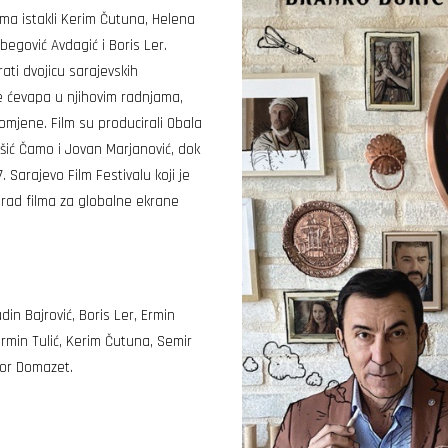
ama istakli Kerim Čutuna, Helena
begović Avdagić i Boris Ler.
ti dvojicu sarajevskih
ete ćevapa u njihovim radnjama,
omjene. Film su producirali Obala
kšić Čamo i Jovan Marjanović, dok
 Sarajevo Film Festivalu koji je
 grad filma za globalne ekrane
din Bajrović, Boris Ler, Ermin
ermin Tulić, Kerim Čutuna, Semir
avor Domazet.