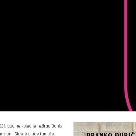
21. godine kojeg je režirao Danis
ešaninom. Glavne uloge tumače