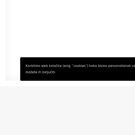
Koristimo web kolačiće (eng. "cookies") kako bismo personalizirali sadr
možete ih isključiti.