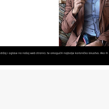
žaj i oglase na našoj web stranici, te omogućili najbolje korisničko iskustvo. Ako ih ne