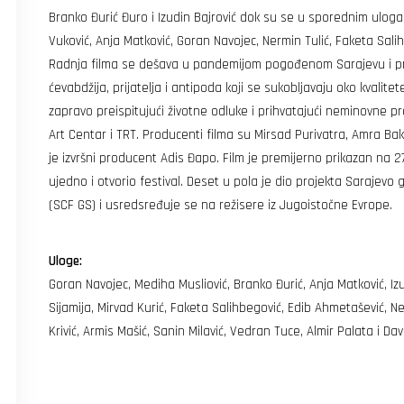
Branko Đurić Đuro i Izudin Bajrović dok su se u sporednim ulog
Vuković, Anja Matković, Goran Navojec, Nermin Tulić, Faketa Salih
Radnja filma se dešava u pandemijom pogođenom Sarajevu i pra
ćevabdžija, prijatelja i antipoda koji se sukobljavaju oko kvalit
zapravo preispitujući životne odluke i prihvatajući neminovne pr
Art Centar i TRT. Producenti filma su Mirsad Purivatra, Amra Ba
je izvršni producent Adis Đapo. Film je premijerno prikazan na 27.
ujedno i otvorio festival. Deset u pola je dio projekta Sarajevo
(SCF GS) i usredsređuje se na režisere iz Jugoistočne Evrope.
Uloge:
Goran Navojec, Mediha Musliović, Branko Đurić, Anja Matković, Izu
Sijamija, Mirvad Kurić, Faketa Salihbegović, Edib Ahmetašević, N
Krivić, Armis Mašić, Sanin Milavić, Vedran Tuce, Almir Palata i D