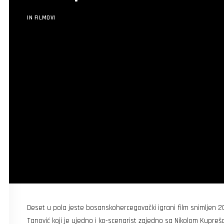
IN
FILMOVI
Deset u pola jeste bosanskohercegovački igrani film snimljen 20
Tanović koji je ujedno i ko-scenarist zajedno sa Nikolom Kupr