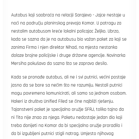
Search
Autobus koji saobraća na relaciji Sarajevo - Jajce nestaje u
noći na području planinskog prevoja Komar. U potragu za
nestalim autobusom kreće lokalni policajac Željko. Ubrzo,
kada se sazna da je na autobusu bio važan paket za koji se
zanima Firma i njen direktor Nihad, na mjesto nestanka
dolaze brojne policijske i druge državne agencije. Novinarka
Mersiha pokušava da sazna šta se zapravo desilo.
Kada se pronađe autobus, ali ne i svi putnici, većini postaje
jasno da se bore sa nečim što ne razumiju. Nestali putnici
mogu povremeno komunicirati, ali samo sa jednom osobom.
Hakeri iz društva Unified Filed se čine najbliži rješenju.
Tajanstveni paket je specijalno oružje SFRJ, toliko tajno da
ni Tito nije znao za njega. Paketu nedostaje jedan dio koji
treba donijeti na Komar da bi specijalno oružje proradilo i
da bi izgubljeni putnici stigli natrag. Umjesto njihovog