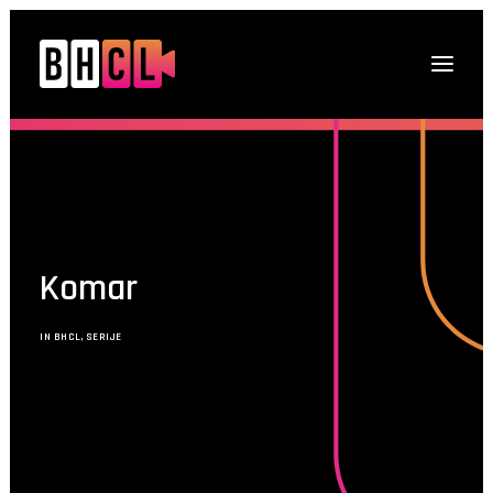
Naslovna
O platformi
Projekti
Komar
Multimedija
Novosti
IN
BHCL
,
SERIJE
DRUGI O NAMA
Kontakt