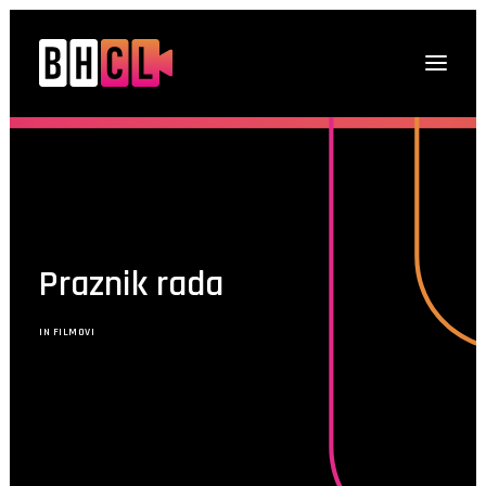
Naslovna
O platformi
Projekti
Praznik rada
Multimedija
Novosti
IN
FILMOVI
DRUGI O NAMA
Kontakt