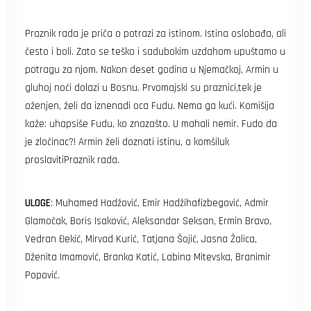
Search
Praznik rada je priča o potrazi za istinom. Istina oslobađa, ali
često i boli. Zato se teško i sadubokim uzdahom upuštamo u
potragu za njom. Nakon deset godina u Njemačkoj, Armin u
gluhoj noći dolazi u Bosnu. Prvomajski su praznici,tek je
oženjen, želi da iznenadi oca Fudu. Nema ga kući. Komišija
kaže: uhapsiše Fudu, ko znazašto. U mahali nemir. Fudo da
je zločinac?! Armin želi doznati istinu, a komšiluk
proslavitiPraznik rada.
ULOGE
: Muhamed Hadžović, Emir Hadžihafizbegović, Admir
Glamočak, Boris Isaković, Aleksandar Seksan, Ermin Bravo,
Vedran Đekić, Mirvad Kurić, Tatjana Šojić, Jasna Žalica,
Dženita Imamović, Branka Katić, Labina Mitevska, Branimir
Popović.