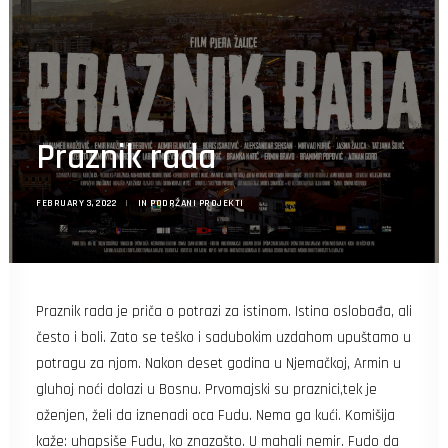
Search
Praznik rada
FEBRUARY 3, 2022
|
IN
PODRŽANI PROJEKTI
Praznik rada je priča o potrazi za istinom. Istina oslobađa, ali
često i boli. Zato se teško i sadubokim uzdahom upuštamo u
potragu za njom. Nakon deset godina u Njemačkoj, Armin u
gluhoj noći dolazi u Bosnu. Prvomajski su praznici,tek je
oženjen, želi da iznenadi oca Fudu. Nema ga kući. Komišija
kaže: uhapsiše Fudu, ko znazašto. U mahali nemir. Fudo da