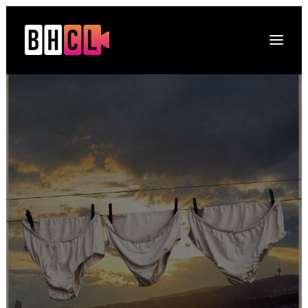
Naslovna
O platformi
Projekti
Multimedija
Novosti
DRUGI O NAMA
Kontakt