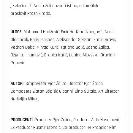
je zločinac?! Armin želi doznati istinu, a komšiluk
proslavitiPraznik rada.
ULOGE
: Muhamed Hadžović, Emir Hadžihafizbegović, Admir
Glamočak, Boris Isaković, Aleksandar Seksan, Ermin Bravo,
Vedran Đekić, Mirvad Kurić, Tatjana Šojić, Jasna Žalica,
Dženita Imamović, Branka Katić, Labina Mitevska, Branimir
Popović.
AUTORI
: Scriptwriter Pjer Žalica, Director Pjer Žalica,
Composers Zlatan Stipišić Gibonni, Dino Šukalo, Art Director
Nedjeljko Mikac.
PRODUCENTI
: Producer Pjer Žalica, Producer Aida Huseinović,
Ex.Producer Rusmir Efendić, Co-producer HR Propeler Film