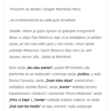
Prisutnim se obratio i Dragan Marinković Maca.
„
Sa profesionalcima je uvijek gušt sarađivati.
Također, sitkom je sjajno ispisan sa galerijom intrigantnih
likova, a uloga Pipe Mostarca, koja mi je dodijeljena, je ozbiljan
izazov, jer biti rado viđen gost u tom Gradu i imati sijaset
prijatelja Mostaraca i igrati Mostarca lisku staru je, sem
izazova, damar više…,
kazao je Marinković.
Osim serije
„Na rubu pameti“,
putem BH Content Lab
platforme će se realizovati i snimanje serije
„Kotlina
, u režiji
Danisa Tanovića, serije
„Znam kako dišeš“
scenaristice i
rediteljice Jasmile Žbanić, serije
„Komar“
reditelja Gorana
Kapetanovića i kreatora i scenariste Timura Makarević, serija
„Princ iz Eleja“ i „Tender“
reditelja Srđana Vuletića, te serije
„Kad sam bio Hodža“
za koju scenarij i režiju potpisuje