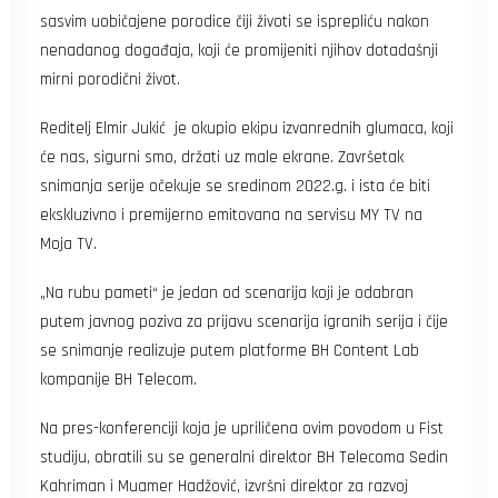
sasvim uobičajene porodice čiji životi se isprepliću nakon
nenadanog događaja, koji će promijeniti njihov dotadašnji
mirni porodični život.
Reditelj Elmir Jukić je okupio ekipu izvanrednih glumaca, koji
će nas, sigurni smo, držati uz male ekrane. Završetak
snimanja serije očekuje se sredinom 2022.g. i ista će biti
ekskluzivno i premijerno emitovana na servisu MY TV na
Moja TV.
„Na rubu pameti“ je jedan od scenarija koji je odabran
putem javnog poziva za prijavu scenarija igranih serija i čije
se snimanje realizuje putem platforme BH Content Lab
kompanije BH Telecom.
Na pres-konferenciji koja je upriličena ovim povodom u Fist
studiju, obratili su se generalni direktor BH Telecoma Sedin
Kahriman i Muamer Hadžović, izvršni direktor za razvoj