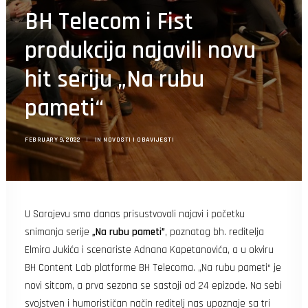
Search
BH Telecom i Fist
produkcija najavili novu
hit seriju „Na rubu
pameti“
FEBRUARY 9, 2022
|
IN
NOVOSTI I OBAVIJESTI
U Sarajevu smo danas prisustvovali najavi i početku
snimanja serije
„Na rubu pameti”
, poznatog bh. reditelja
Elmira Jukića i scenariste Adnana Kapetanovića, a u okviru
BH Content Lab platforme BH Telecoma. „Na rubu pameti“ je
novi sitcom, a prva sezona se sastoji od 24 epizode. Na sebi
svojstven i humorističan način reditelj nas upoznaje sa tri