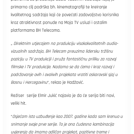
primarno cilj podrška bh. kinematografiji te kreiranje
kvalitetnog sadržaja koji će povećati zadovoljstvo korisnika
kroz atraktivnost ponude na Moja TV usluzi i ostalim
platformama BH Telecoma.
„ Direktnim utjecajem na produkciju visokokvalitetnih audio-
vizualnih sadržaja, BH Telecom preuzima lidersku tržišnu
poziciju u TV produkciji i pruža fantastičnu priliku za razvoj
filmske i TV produkcije. Nadamo se da ćemo i kroz razvoj i
podržavanje ovih i ovakvih projekata vratiti oskarovski sjaj u
Bosnu i Hercegovinu
“, rekao je Hadžović.
Režiser serije Elmir Jukić najavio je da će serija biti novi,
veliki hit.
“
Osjećam isto uzbuđenje kao 2007. godine kada sam krenuo u
snimanje svoje prve serije. To je ona čudesna kombinacija
uvjerenja da imamo odličan projekat, pozitivne treme i