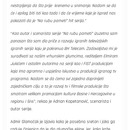
nestrpljenja da što prije krenemo u snimanje. Nadam se da
će i epilog biti isti kao tada i da će vrijeme koje je ispred nas
pokazati da je “Na rubu pameti” hit serija.”
“
Kao autor i scenarista serije “Na rubu pameti” izuzetno sam
ponosan što sam dio priče o razvoju igranih televizijskih
igranih serija koju je pokrenuo BH Telecom. Zadovoljstvo mi je
surađivati sa našim vrhunskim glumcima, rediteljem Elmirom
Jukićem i ostalim autorima na seriji kao i FIST produkcijom
koja ima ogromno i uspješno iskustvo u produkciji igranog tv
programa. Nadam se da ćemo svi zajedno doprinijeti
zajedničkom cilju a to je razvoj tv i filmske produkcije što
smatram velikom promocijom kulture Bosne i Hercegovine u
regionu i šire
.”, rekao je Adnan Kapetanović, scenarista i
autor serije.
Admir Glamočak je izjavio kako je posebno sretan i jako ga
raduje činjenica da je dio glumačke ekipe, jer, kako kaže,