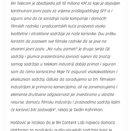
BH Telecom je obezbjedio još 18 miliona KM za koje je objavljen
kontinuirani javni poziv za vrijeme prošlogodišnjeg SFF-a i
sigurni smo da će saradnja naše kompanije i domaćih
filmskih radnika i producentskih kuća proizvesti visoko
kvalitetne i atraktivne sadržaje za naše korisnike. Ovu priliku
koristim da pozovem sve filmske radnike da se jave na
otvoreni javni poziv. „Na rubu pameti“ je druga serija čiji
sadržaj i glumce prezentiramo javnosti svjesni da značaj
samog sadržaja u telekom industriji dobija primat i siguran
sam da ćemo korisnicima Moje TV osigurati visokokvalitetan i
ekskluzivan sadržaj. Odluka da sarađujemo sa bh. filmskom
industrijom je primarno komercijalna, ali ne zanemarujemo i
elemente društvene odgovornosti jer investiramo u vlastite
resurse, domaću filmsku industriju i proizvodimo sadržaj kojim
će korisnici biti zadovoljn
i“, rekao je Sedin Kahriman.
Hadžović je istakao da je BH Content Lab najveća domaća
platforma za produkciju audio-vizuelnih sadržaja kojoj je