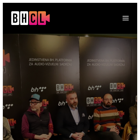
Naslovna
O platformi
Projekti
Multimedija
Novosti
DRUGI O NAMA
Kontakt