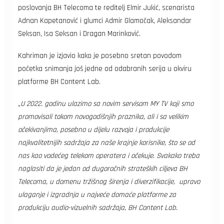
poslovanja BH Telecoma te reditelj Elmir Jukić, scenarista
Adnan Kapetanović i glumci Admir Glamočak, Aleksandar
Seksan, Isa Seksan i Dragan Marinković.
Kahriman je izjavio kako je posebno sretan povodom
početka snimanja još jedne od odabranih serija u okviru
platforme BH Content Lab.
„
U 2022. godinu ulazimo sa novim servisom MY TV koji smo
promovisali tokom novogodišnjih praznika, ali i sa velikim
očekivanjima, posebno u dijelu razvoja i produkcije
najkvalitetnijih sadržaja za naše krajnje korisnike, što se od
nas kao vodećeg telekom operatera i očekuje. Svakako treba
naglasiti da je jedan od dugoročnih strateških ciljeva BH
Telecoma, u domenu tržišnog širenja i diverzifikacije, upravo
ulaganje i izgradnja u najveće domaće platforme za
produkciju audio-vizuelnih sadržaja, BH Content Lab.