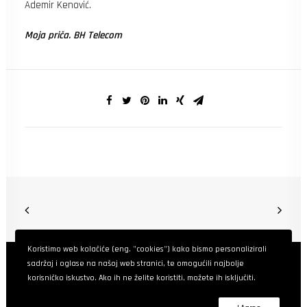
Ademir Kenović.
Moja priča. BH Telecom
Koristimo web kolačiće (eng. "cookies") kako bismo personalizirali
sadržaj i oglase na našoj web stranici, te omogućili najbolje
korisničko iskustvo. Ako ih ne želite koristiti, možete ih isključiti.
BHContentLab
© 2025. Sva prava pridržana.