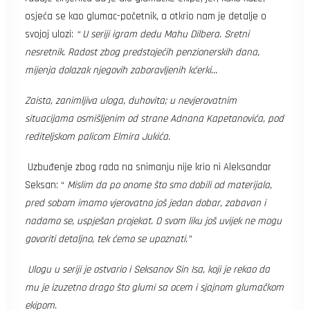
osjeća se kao glumac-početnik, a otkrio nam je detalje o
svojoj ulozi:
“ U seriji igram dedu Mahu Dilbera. Sretni
nesretnik. Radost zbog predstojećih penzionerskih dana,
mijenja dolazak njegovih zaboravljenih kćerki…
Zaista, zanimljiva uloga, duhovita; u nevjerovatnim
situacijama osmišljenim od strane Adnana Kapetanovića, pod
rediteljskom palicom Elmira Jukića.
Uzbuđenje zbog rada na snimanju nije krio ni Aleksandar
Seksan: “
Mislim da po onome što smo dobili od materijala,
pred sobom imamo vjerovatno još jedan dobar, zabavan i
nadamo se, uspješan projekat. O svom liku još uvijek ne mogu
govoriti detaljno, tek ćemo se upoznati
.”
Ulogu u seriji je ostvario i Seksanov Sin Isa, koji je rekao da
mu je izuzetno drago što glumi sa ocem i sjajnom glumačkom
ekipom.