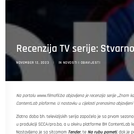
Recenzija TV serije: Stvarno
NOVEMBER 12, 2023
|
IN
NOVOSTI I OBAVIJESTI
Na portalu
www.filmofil.ba
objavljena je recenzija serije „Znam k
ContentLab plaforme. U nastavku u cijelosti prenosimo objavljen
Zlatno doba bh. televizijskih serija započelo je sa prvom sezon
u
produkciji SCCA/pro.ba, a u okviru platforme BH ContentLab 
Nastavljeno je sa sitcomom
Tender
,
te
Na rubu pameti
, dok je 