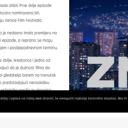
kako dišeš.
Prve dvije epizode
 Oscara nominovana bh.
ju Venice Film Festivala.
ja je nedavno imala premijeru na
i epizode, a reprizno se mogu
rnjem i poslijepodnevnom terminu.
 zbilje, kreatorica i jedna od
najući da je dužnost filma da
 bi gledatelja barem na trenutak
 predstavljajući neraskidivu
uvršnjačko nasilje je okosnica
zić (
Jasna Đuričić
). Njen zadatak
žaj i oglase na našoj web stranici, te omogućili najbolje korisničko iskustvo. Ako ih ne
očava sa ličnim problemima koji
o je lavinu događaja u njenom
e zajedno sa nekim svojim