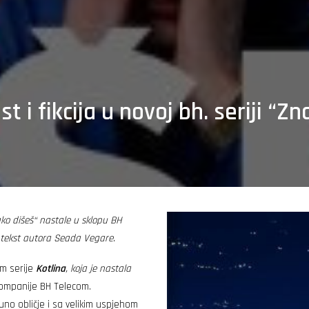
st i fikcija u novoj bh. seriji “
ako dišeš“ nastale u sklopu BH
i tekst autora Seada Vegare.
om serije
Kotlina
, koja je nastala
kompanije BH Telecom.
puno obličje i sa velikim uspjehom