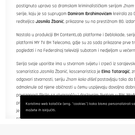
postignuto upravo sa dramskom kriminalističkom serijom
Znam 
serije, koju je sa suprugom
Damirom Ibrahimovićem
kreirala za
rediteljica
Jasmila Žbanić
, prikazane su na prestižnom 80. izdan
Nastala u produkciji BH ContentLab platforme i Deblokade, seri
platformi MY TV BH Telecoma, gdje su za sada prikazane prve tr
pogledati i na Federalnoj televiziji subotom i nedjeljom u veče
Serija svoje uporište ima u stvarnom svijetu i crpeći iz sarajevske
scenaristica Jasmila Žbanić, koscenaristica je
Elma Tataragić
, z
odgovori stvarnosti, seriju
Znam kako dišeš
postavljaju tako da
odmaknule od njene običnosti u čemu uspijevaju dovoljno dobro
povezanost fikcije sa stvarnošću i doslovnim životom u BiH. Međ
prve dvije epizode, u kojima pratimo rad tužiteljice Nevene Murte
Koristimo web kolačiće (eng. "cookies") kako bismo personalizirali sadr
je da istraži slučaj samoubistva dječaka, dok se istovremeno su
možete ih isključiti.
se isprepliću sa istragom. Slučaj samoubistva dječaka pokrenu
privatnom životu, a njen sin tinejdžer Dino (
Lazar Dragojević
) ć
drugovima biti optužen da je zlostavljao dječaka.