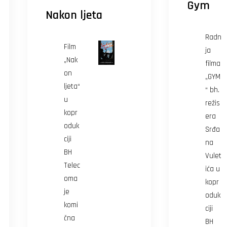
Gym
Nakon ljeta
Radn
Film
ja
„Nak
filma
on
„GYM
ljeta“
“ bh.
u
režis
kopr
era
oduk
Srđa
ciji
na
BH
Vulet
Telec
ića u
oma
kopr
je
oduk
komi
ciji
čna
BH