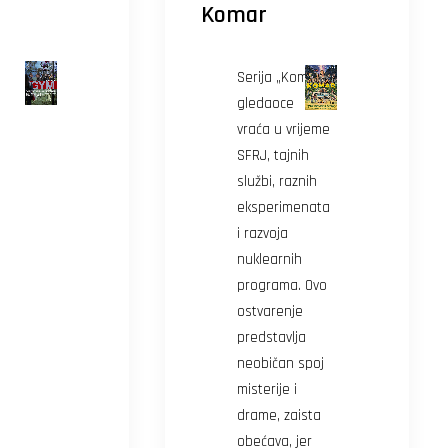
Komar
Serija „Komar“
gledaoce
vraća u vrijeme
SFRJ, tajnih
službi, raznih
eksperimenata
i razvoja
nuklearnih
programa. Ovo
ostvarenje
predstavlja
neobičan spoj
misterije i
drame, zaista
obećava, jer