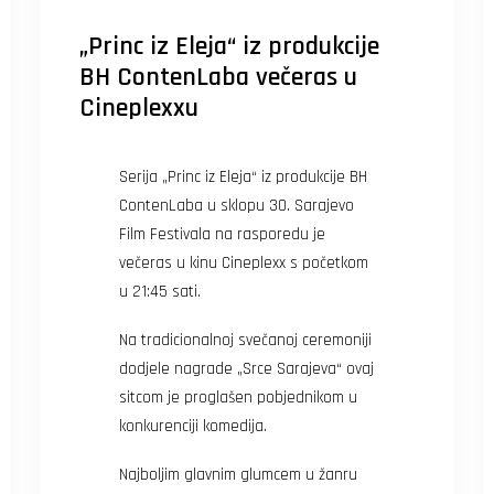
„Princ iz Eleja“ iz produkcije
BH ContenLaba večeras u
Cineplexxu
Serija „Princ iz Eleja“ iz produkcije BH
ContenLaba u sklopu 30. Sarajevo
Film Festivala na rasporedu je
večeras u kinu Cineplexx s početkom
u 21:45 sati.
Na tradicionalnoj svečanoj ceremoniji
dodjele nagrade „Srce Sarajeva“ ovaj
sitcom je proglašen pobjednikom u
konkurenciji komedija.
Najboljim glavnim glumcem u žanru