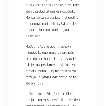
budući zet Ado želi spasiti firmu tako
što će prebiti vrhunsku slastičarku
Melisu, bivšu saradnicu, i natjerati je
da ponovo radi s njima. Svi uposleni
odbace plan kao totalno glup i
besmislen.
Međutim, Ado je uporni divljak i
njegove kolege znaju da on neće
stati dok ne bude silom zaustavljen.
Riki je razapet između osjećaja za
pravdu i normi u kojima tolerišemo
familiju i prijatelje bez obzira na to
šta oni rade.
U filmu glume Edin Avdagić, Dino
Sarija, Dina Mušanović, Rijad Gvozden,