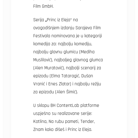
Film GmbH.
Serija
„
Princ iz Eleja“ na
ovogodišnjem izdanju Sarajevo Film
Festivala nominovana je u kategoriji
komedija za: najbolju komediju,
najbolju glavnu glumicu (Mediha
Muslilović), najboljeg glavnog glumca
(Alen Muratović), najbolji scenarij za
epizodu (Elma Tataragić, Dušan
Vranić i Enes Zlatar) i najbolju režiju
za epizodu (Alen Šimić).
U sklopu BH ContentLab platforme
uspješno su realizovane serije:
Kotlina, Na rubu pameti, Tender,
Znam kako dišeš i Princ iz Eleja.