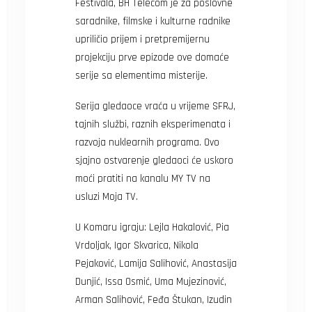
Festivala, BH Telecom je za poslovne
saradnike, filmske i kulturne radnike
upriličio prijem i pretpremijernu
projekciju prve epizode ove domaće
serije sa elementima misterije.
Serija gledaoce vraća u vrijeme SFRJ,
tajnih službi, raznih eksperimenata i
razvoja nuklearnih programa. Ovo
sjajno ostvarenje gledaoci će uskoro
moći pratiti na kanalu MY TV na
usluzi Moja TV.
U Komaru igraju: Lejla Hakalović, Pia
Vrdoljak, Igor Skvarica, Nikola
Pejaković, Lamija Salihović, Anastasija
Dunjić, Issa Osmić, Uma Mujezinović,
Arman Salihović, Feđa Štukan, Izudin