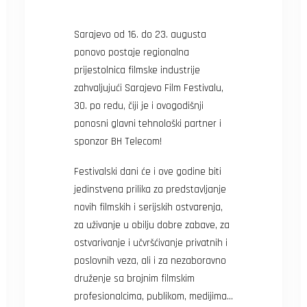
Sarajevo od 16. do 23. augusta
ponovo postaje regionalna
prijestolnica filmske industrije
zahvaljujući Sarajevo Film Festivalu,
30. po redu, čiji je i ovogodišnji
ponosni glavni tehnološki partner i
sponzor BH Telecom!
Festivalski dani će i ove godine biti
jedinstvena prilika za predstavljanje
novih filmskih i serijskih ostvarenja,
za uživanje u obilju dobre zabave, za
ostvarivanje i učvršćivanje privatnih i
poslovnih veza, ali i za nezaboravno
druženje sa brojnim filmskim
profesionalcima, publikom, medijima…