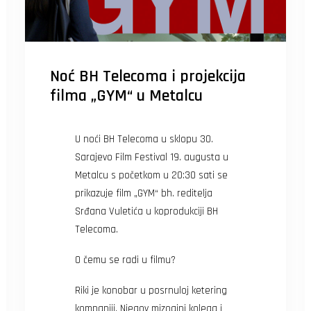
Noć BH Telecoma i projekcija
filma „GYM“ u Metalcu
U noći BH Telecoma u sklopu 30.
Sarajevo Film Festival 19. augusta u
Metalcu s početkom u 20:30 sati se
prikazuje film „GYM“ bh. reditelja
Srđana Vuletića u koprodukciji BH
Telecoma.
O čemu se radi u filmu?
Riki je konobar u posrnuloj ketering
kompaniji. Njegov mizogini kolega i