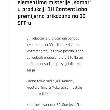
elementima misterije „Komar“
u produkciji BH ContentLaba
premijerno prikazana na 30.
SFF-u
BH Telecom je u proteklom periodu
investirao oko 30 miliona KM za bh.
kinematografiju te tako postao jedan
od vodećih producenata u BiH. Na taj
način su nastali brojni sjajni filmovi i
serije.
Jedna takva serija je i „Komar“,
kreatora Timura Makarevića nastala
u produkciji BH Content Lab
Kao glavni sponzor 30. Sarajevo Film