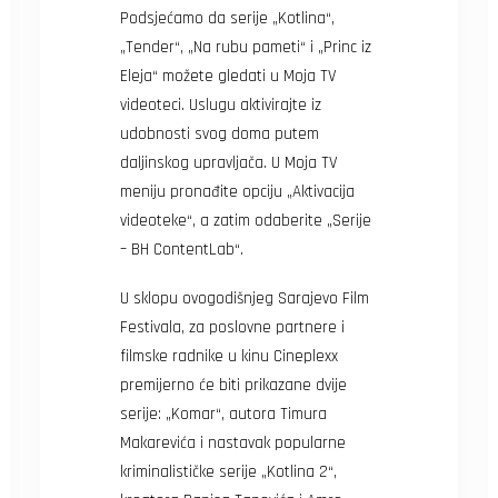
Podsjećamo da serije „Kotlina“,
„Tender“, „Na rubu pameti“ i „Princ iz
Eleja“ možete gledati u Moja TV
videoteci. Uslugu aktivirajte iz
udobnosti svog doma putem
daljinskog upravljača. U Moja TV
meniju pronađite opciju „Aktivacija
videoteke“, a zatim odaberite „Serije
– BH ContentLab“.
U sklopu ovogodišnjeg Sarajevo Film
Festivala, za poslovne partnere i
filmske radnike u kinu Cineplexx
premijerno će biti prikazane dvije
serije: „Komar“, autora Timura
Makarevića i nastavak popularne
kriminalističke serije „Kotlina 2“,