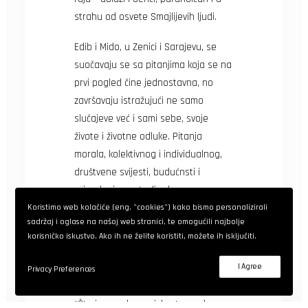
strahu od osvete Smajlijevih ljudi.
Edib i Mido, u Zenici i Sarajevu, se
suočavaju se sa pitanjima koja se na
prvi pogled čine jednostavna, no
završavaju istražujući ne samo
slučajeve već i sami sebe, svoje
živote i životne odluke. Pitanja
morala, kolektivnog i individualnog,
društvene svijesti, budućnsti i
pripadanja postavlja druga sezona
serije Kotlina.
Koristimo web kolačiće (eng. "cookies") kako bismo personalizirali
sadržaj i oglase na našoj web stranici, te omogućili najbolje
korisničko iskustvo. Ako ih ne želite koristiti, možete ih isključiti.
Svoja zapažanja sa snimanja 2.
sezone iznijeli su
Danis Tanović i
I Agree
Privacy Preferences
Amra Bakšič Čamo.
“Šta je posebno u iskustvu rada na