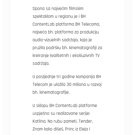
Spona sa najvećim filmskim
spektaklom u regionu je i BH
ContentLab platforma BH Telecoma,
najveća bh. platforma za produkciju
audio-vizuelnih sadržaja, koja je
pružila podršku bh. kinematografiji za
kreiranje kvalitetnih i ekskluzivnih TV
sadržaja.
U posljednje tri godine kompanija BH
Telecom je uložila 30 miliona u razvoj
bh. kinematografije.
U sklopu BH ContentLab platforme
uspješno su realizovane serije:
Kotlina, Na rubu pameti, Tender,
Znam kako dišeš, Princ iz Eleja i