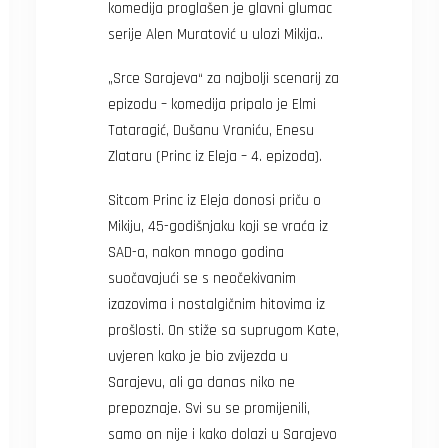
komedija proglašen je glavni glumac
serije Alen Muratović u ulozi Mikija..
„Srce Sarajeva“ za najbolji scenarij za
epizodu – komedija pripalo je Elmi
Tataragić, Dušanu Vraniću, Enesu
Zlataru (Princ iz Eleja – 4. epizoda).
Sitcom Princ iz Eleja donosi priču o
Mikiju, 45-godišnjaku koji se vraća iz
SAD-a, nakon mnogo godina
suočavajući se s neočekivanim
izazovima i nostalgičnim hitovima iz
prošlosti. On stiže sa suprugom Kate,
uvjeren kako je bio zvijezda u
Sarajevu, ali ga danas niko ne
prepoznaje. Svi su se promijenili,
samo on nije i kako dolazi u Sarajevo