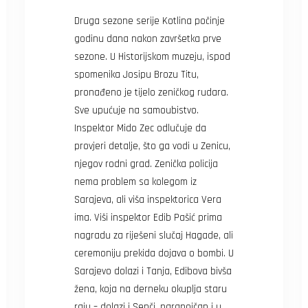
Druga sezone serije Kotlina počinje
godinu dana nakon završetka prve
sezone. U Historijskom muzeju, ispod
spomenika Josipu Brozu Titu,
pronađeno je tijelo zeničkog rudara.
Sve upućuje na samoubistvo.
Inspektor Mido Zec odlučuje da
provjeri detalje, što ga vodi u Zenicu,
njegov rodni grad. Zenička policija
nema problem sa kolegom iz
Sarajeva, ali viša inspektorica Vera
ima. Viši inspektor Edib Pašić prima
nagradu za riješeni slučaj Hagade, ali
ceremoniju prekida dojava o bombi. U
Sarajevo dolazi i Tanja, Edibova bivša
žena, koja na derneku okuplja staru
raju – dolazi i Senči, paranoičan i u