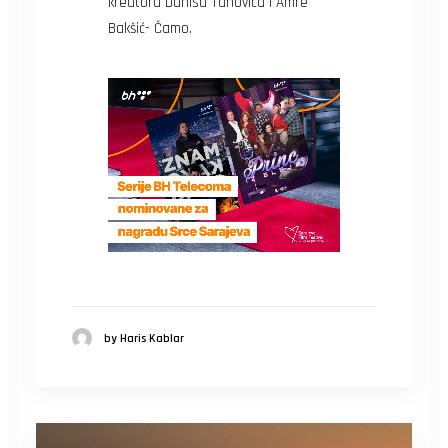
kreatora Danisa Tanovića i Amre
Bakšić- Čamo.
by Haris Kablar