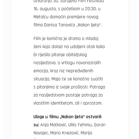
otvaranju 30. Sarajevo Film Festivala
16. augusta, s početkom u 20:30, u
Metalcu domaćin premijere novog
filma Danisa Tanovića „Nakon ljeta“.
Film je komična je drama o mladoj
ženi koja dolazi na udaljeni otok kako
bi riješila pitanje obiteljskog
nasljedstva. U vrtlogu novonastalih
emocija, kroz niz nepredviđenih
situacija, Maja će se konačno suočiti
s pitanjima iz svoje prošlosti. Potraga
za nasljedstvom postaje potraga za
vlastitim identitetom, ali i oprostom.
Uloge u filmu „Nakon ljeta“ ostvarili
su:
Anja Matković, Uliks Fehmiu, Goran
Navojec, Mario Knezović, Marija