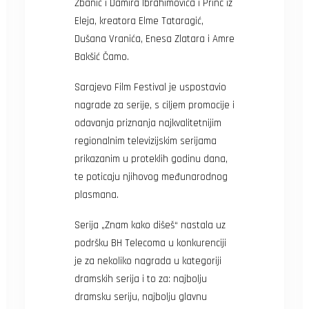
Žbanić i Damira Ibrahimovića i Princ iz
Eleja, kreatora Elme Tataragić,
Dušana Vranića, Enesa Zlatara i Amre
Bakšić Čamo.
Sarajevo Film Festival je uspostavio
nagrade za serije, s ciljem promocije i
odavanja priznanja najkvalitetnijim
regionalnim televizijskim serijama
prikazanim u proteklih godinu dana,
te poticaju njihovog međunarodnog
plasmana.
Serija „Znam kako dišeš“ nastala uz
podršku BH Telecoma u konkurenciji
je za nekoliko nagrada u kategoriji
dramskih serija i to za: najbolju
dramsku seriju, najbolju glavnu