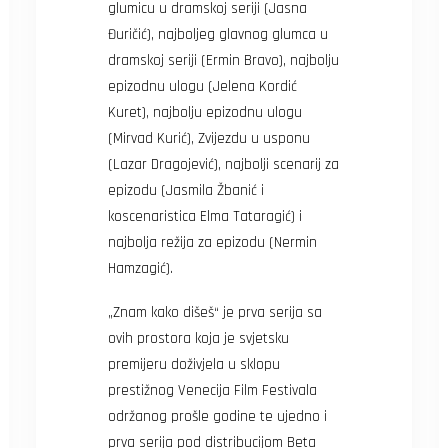
glumicu u dramskoj seriji (Jasna
Đuričić), najboljeg glavnog glumca u
dramskoj seriji (Ermin Bravo), najbolju
epizodnu ulogu (Jelena Kordić
Kuret), najbolju epizodnu ulogu
(Mirvad Kurić), Zvijezdu u usponu
(Lazar Dragojević), najbolji scenarij za
epizodu (Jasmila Žbanić i
koscenaristica Elma Tataragić) i
najbolja režija za epizodu (Nermin
Hamzagić).
„Znam kako dišeš“ je prva serija sa
ovih prostora koja je svjetsku
premijeru doživjela u sklopu
prestižnog Venecija Film Festivala
održanog prošle godine te ujedno i
prva serija pod distribucijom Beta